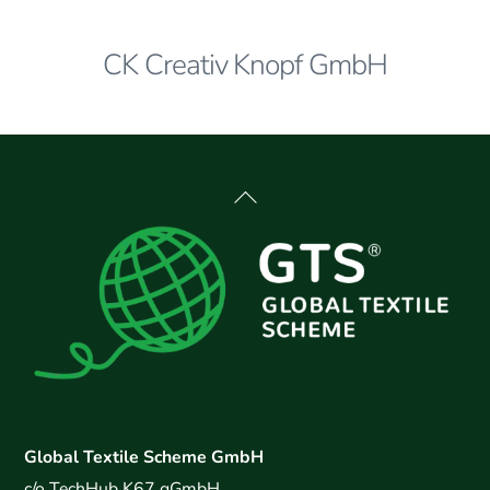
CK Creativ Knopf GmbH
Back
To
Top
Global Textile Scheme GmbH
c/o TechHub.K67 gGmbH