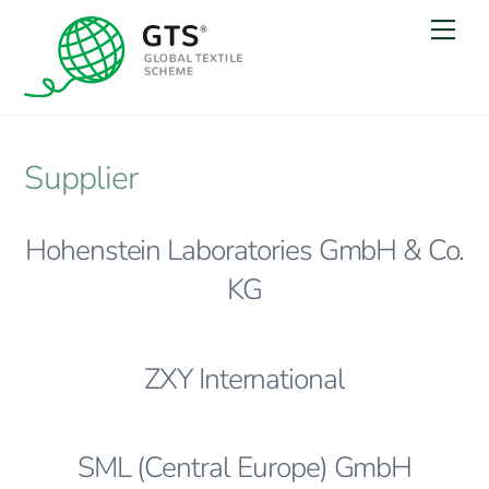
Skip
Me
to
content
Supplier
Hohenstein Laboratories GmbH & Co.
KG
ZXY International
SML (Central Europe) GmbH